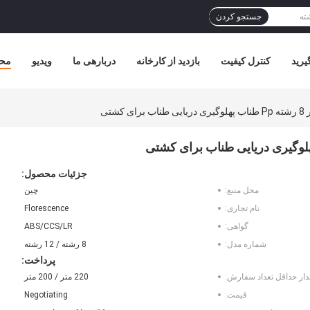
جستجو کردن
یرید
کنترل کیفیت
بازدید از کارخانه
دربارهی ما
ویدیو
مح
جزئیات محصول:
محل منبع:
چین
نام تجاری:
Florescence
گواهی:
ABS/CCS/LR
شماره مدل:
8 رشته / 12 رشته
پرداخت:
دار حداقل تعداد سفارش:
220 متر / 200 متر
قیمت:
Negotiating