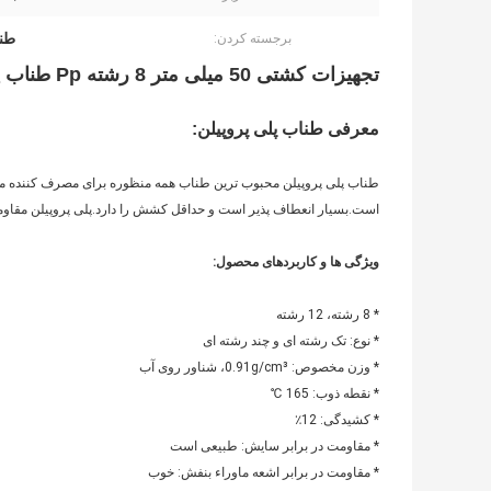
طناب
برجسته کردن:
تجهیزات کشتی 50 میلی متر 8 رشته Pp طناب پهلوگیری دریایی طناب برای کشتی
معرفی طناب پلی پروپیلن:
طناب پلی پروپیلن محبوب ترین طناب همه منظوره برای مصرف کننده 
است.بسیار انعطاف پذیر است و حداقل کشش را دارد.پلی پروپیلن مقاومت بار
ویژگی ها و کاربردهای محصول:
* 8 رشته، 12 رشته
* نوع: تک رشته ای و چند رشته ای
* وزن مخصوص: 0.91g/cm³، شناور روی آب
* نقطه ذوب: 165 ℃
* کشیدگی: 12٪
* مقاومت در برابر سایش: طبیعی است
* مقاومت در برابر اشعه ماوراء بنفش: خوب