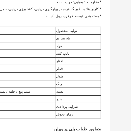
* مقاومت شیمیایی: خوب است
* کاربردها: به طور گسترده در پهلوگیری دریایی، کشاورزی دریایی، حمل 
* بسته بندی: توسط قرقره، رول، کیسه
تولید - محصول
نام تجاری
مواد
تایپ کنید
ساختار
قطر
طول
رنگ
بسته
سیم پیچ / حلقه / بسته
بندر
شرایط پرداخت
زمان تحویل
تصاویر طناب پلی پروپیلن: