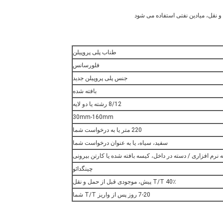
و نقل، میادین نفتی استفاده می شود
طناب پلی پروپیلن
فلورسانس
جنس پلی پروپیلن جدید
بافته شده
8/12 رشته یا دو لایه
30mm-160mm
220 متر یا به درخواست شما
سفید، سیاه، یا به عنوان درخواست شما
 نرم افزاری / دسته در داخل، کیسه بافته شده یا کارتن بیرونی
چینگدائو
T/T 40٪ پیش، موجودی قبل از حمل و نقل
7-20 روز پس از واریز T/T شما