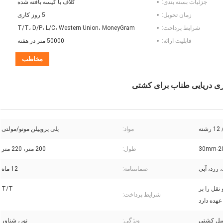
جزئیات بسته بندی:
کلاف با کیسه بافته شده
زمان تحویل:
5 روز کاری
شرایط پرداخت:
T/T، D/P، L/C، Western Union، MoneyGram
قابلیت ارائه:
50000 متر در هفته
مخاطب
مواد:
پلی پروپیلن مونو/مولتی
30mm-
طول:
200 متر، 220 متر
 زرد، آبی
ضمانتنامه:
12 ماه
قل را بر
T/T
شرایط پرداخت:
عهده دارد
ل کشتی
ویژگی:
نور، شناور