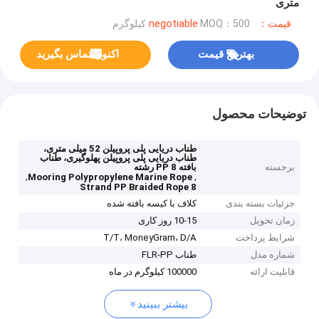
متری
قیمت：negotiable
MOQ：500 کیلوگرم
بهترین قیمت
اکنون تماس بگیرید
توضیحات محصول
طناب دریایی پلی پروپیلن 52 میلی متری،
طناب دریایی پلی پروپیلن پهلوگیری، طناب
برجسته
بافته PP 8 رشته
,
,
Mooring Polypropylene Marine Rope
8 Strand PP Braided Rope
جزئیات بسته بندی
کلاف با کیسه بافته شده
زمان تحویل
10-15 روز کاری
شرایط پرداخت
T/T، MoneyGram، D/A
شماره مدل
طناب FLR-PP
قابلیت ارائه
100000 کیلوگرم در ماه
بیشتر ببینید