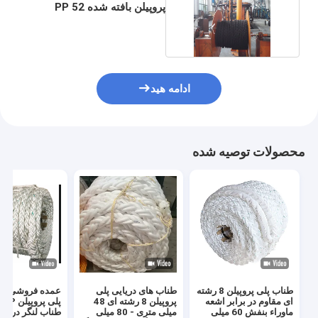
پروپیلن بافته شده PP 52
میلی متری
ادامه هید
محصولات توصیه شده
طناب پلی پروپیلن 8 رشته
طناب های دریایی پلی
ع
ای مقاوم در برابر اشعه
پروپیلن 8 رشته ای 48
پلی
ماوراء بنفش 60 میلی
میلی متری - 80 میلی
طناب لنگر دریای