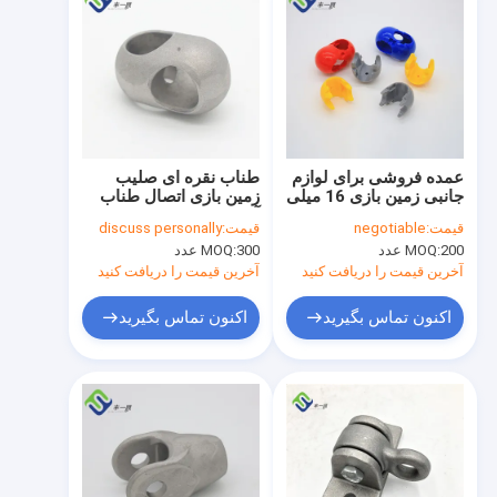
عمده فروشی برای لوازم
طناب نقره ای صلیب
جانبی زمین بازی 16 میلی
زمین بازی اتصال طناب
متر اتصال طناب
آلومینیومی 16mm 34g
قیمت:
negotiable
قیمت:
discuss personally
پلاستیکی
200 عدد
MOQ:
300 عدد
MOQ:
آخرین قیمت را دریافت کنید
آخرین قیمت را دریافت کنید
اکنون تماس بگیرید
اکنون تماس بگیرید
خانه
محصولات
ویدیو