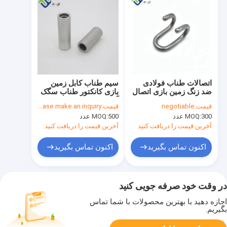
اتصالات طناب فولادی
سیم طناب کابل زمین
ضد زنگ زمین بازی اتصال
بازی کانکتور طناب سگک
قلاب دوبل 16 میلی متری
آلومینیومی 16mm
قیمت:
negotiable
قیمت:
please make an inquiry
300 عدد
MOQ:
500 عدد
MOQ:
آخرین قیمت را دریافت کنید
آخرین قیمت را دریافت کنید
اکنون تماس بگیرید
اکنون تماس بگیرید
در وقت خود صرفه جویی کنید
اجازه دهید با بهترین محصولات با شما تماس
بگیریم.