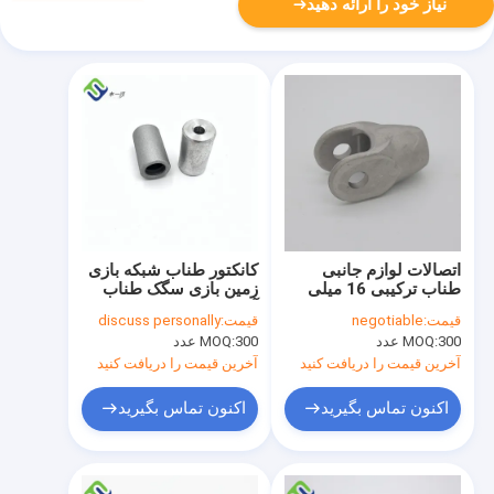
نیاز خود را ارائه دهید
اتصالات لوازم جانبی
کانکتور طناب شبکه بازی
طناب ترکیبی 16 میلی
زمین بازی سگک طناب
متری کانکتور T
آلومینیومی 16 میلی
قیمت:
negotiable
قیمت:
discuss personally
آلومینیومی رنگ شده
متری 6063
300 عدد
MOQ:
300 عدد
MOQ:
طبیعی
آخرین قیمت را دریافت کنید
آخرین قیمت را دریافت کنید
اکنون تماس بگیرید
اکنون تماس بگیرید