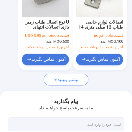
دربارهی ما
بازدید از کارخانه
اتصالات لوازم جانبی
U نوع اتصال طناب زمین
طناب 12 میلی متری 14
بازی اتصالات انتهای
کنترل کیفیت
میلی متری 16 میلی
طناب توری صعودی
قیمت:
negotiable
قیمت:
USD 0.95 per piece
متری برای اتصال صندلی
آلومینیومی
100 عدد
MOQ:
500 عدد
MOQ:
چرخشی
با ما تماس بگیرید
آخرین قیمت را دریافت کنید
آخرین قیمت را دریافت کنید
اخبار
اکنون تماس بگیرید
اکنون تماس بگیرید
همه موارد
بیشتر ببینید
طناب ترکیبی پلی استر
پیام بگذارید
ما به سرعت پاسخ خواهیم داد
طناب ترکیبی زمین بازی
طناب سیمی ترکیبی