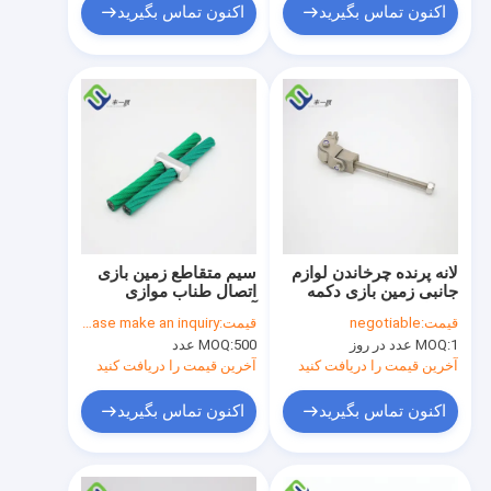
اکنون تماس بگیرید
اکنون تماس بگیرید
لانه پرنده چرخاندن لوازم
سیم متقاطع زمین بازی
جانبی زمین بازی دکمه
اتصال طناب موازی
چرخان با زنجیر
آلومینیومی 16 میلی
قیمت:
negotiable
قیمت:
please make an inquiry
متری
1 عدد در روز
MOQ:
500 عدد
MOQ:
آخرین قیمت را دریافت کنید
آخرین قیمت را دریافت کنید
اکنون تماس بگیرید
اکنون تماس بگیرید