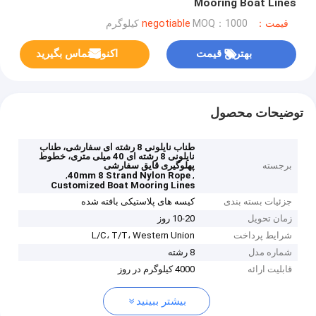
Mooring Boat Lines
قیمت：negotiable
MOQ：1000 کیلوگرم
بهترین قیمت
اکنون تماس بگیرید
توضیحات محصول
طناب نایلونی 8 رشته ای سفارشی، طناب
نایلونی 8 رشته ای 40 میلی متری، خطوط
برجسته
پهلوگیری قایق سفارشی
,
,
40mm 8 Strand Nylon Rope
Customized Boat Mooring Lines
جزئیات بسته بندی
کیسه های پلاستیکی بافته شده
زمان تحویل
10-20 روز
شرایط پرداخت
L/C، T/T، Western Union
شماره مدل
8 رشته
قابلیت ارائه
4000 کیلوگرم در روز
بیشتر ببینید