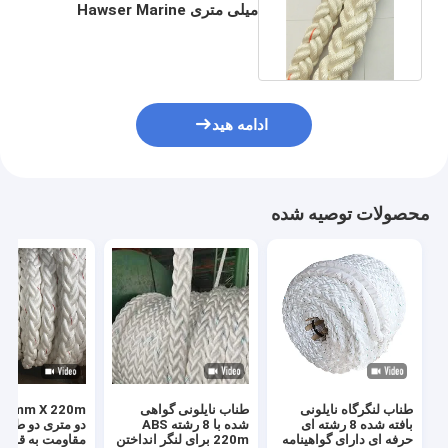
میلی متری Hawser Marine
Mooring Boat Lines
ادامه هید
محصولات توصیه شده
طناب لنگرگاه نایلونی
طناب نایلونی گواهی
بافته شده 8 رشته ای
شده با 8 رشته ABS
دو متری دو طر
حرفه ای دارای گواهینامه
220m برای لنگر انداختن
مقاومت به قارچ