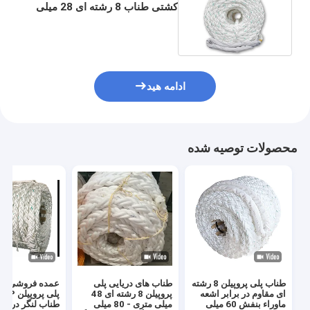
کشتی طناب 8 رشته ای 28 میلی
متری - 96 میلی متری
ادامه هید
محصولات توصیه شده
طناب پلی پروپیلن 8 رشته
طناب های دریایی پلی
ع
ای مقاوم در برابر اشعه
پروپیلن 8 رشته ای 48
پلی
ماوراء بنفش 60 میلی
میلی متری - 80 میلی
طناب لنگر دریای