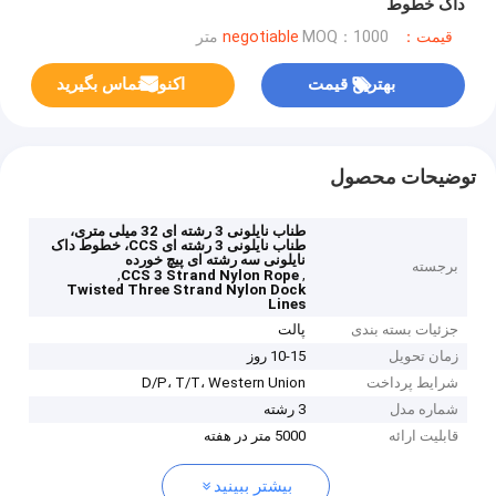
داک خطوط
قیمت：negotiable
MOQ：1000 متر
بهترین قیمت
اکنون تماس بگیرید
توضیحات محصول
طناب نایلونی 3 رشته ای 32 میلی متری،
طناب نایلونی 3 رشته ای CCS، خطوط داک
نایلونی سه رشته ای پیچ خورده
برجسته
,
,
CCS 3 Strand Nylon Rope
Twisted Three Strand Nylon Dock
Lines
جزئیات بسته بندی
پالت
زمان تحویل
10-15 روز
شرایط پرداخت
D/P، T/T، Western Union
شماره مدل
3 رشته
قابلیت ارائه
5000 متر در هفته
بیشتر ببینید