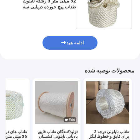
32 میلی متر 3 رشته نایلون
طناب پیچ خورده دریایی سه
رشته داک خطوط
ادامه هید
محصولات توصیه شده
طناب نایلونی درجه 3
تولیدکنندگان طناب قایق
طناب های دریایی
برای قایق و خطوط لنگر
بادبانی نایلونی کشسان