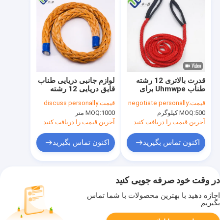
قدرت بالاتری 12 رشته
لوازم جانبی دریایی طناب
طناب Uhmwpe برای
قایق دریایی 12 رشته
شلوار طناب با هر دو
Uhmwpe طناب برای
قیمت:
negotiate personally
قیمت:
discuss personally
چشم
کشتی ها
500 کیلوگرم
MOQ:
1000 متر
MOQ:
آخرین قیمت را دریافت کنید
آخرین قیمت را دریافت کنید
اکنون تماس بگیرید
اکنون تماس بگیرید
در وقت خود صرفه جویی کنید
اجازه دهید با بهترین محصولات با شما تماس
بگیریم.