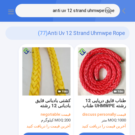
(77)
Anti Uv 12 Strand Uhmwpe Rope
طناب قایق دریایی 12
کشتی بادبانی قایق
رشته UHMWPE طناب
بادبانی 12 رشته
دریایی مقاوم در برابر
Uhmwpe طناب ضد UV
قیمت:
discuss personally
قیمت:
negotiable
اشعه ماوراء بنفش
کششی بالا
1000 متر
MOQ:
200 کیلوگرم
MOQ:
آخرین قیمت را دریافت کنید
آخرین قیمت را دریافت کنید