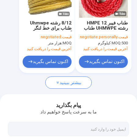
دربارهی ما
بازدید از کارخانه
طناب فیبر HMPE 12
8/12 رشته Uhmwpe
رشته UHMWPE طناب
طناب برای خط لنگر
کنترل کیفیت
UHMWPE طناب دریایی
گذاری دریایی سبک وزن
قیمت:
negotiate personally
قیمت:
negotiated
بالا مقاومت شکستن ضد
500 کیلوگرم
MOQ:
MOQ:
هزار متر
UV پوشش
با ما تماس بگیرید
آخرین قیمت را دریافت کنید
آخرین قیمت را دریافت کنید
اخبار
اکنون تماس بگیرید
اکنون تماس بگیرید
همه موارد
بیشتر ببینید
طناب ترکیبی پلی استر
پیام بگذارید
ما به سرعت پاسخ خواهیم داد
طناب ترکیبی زمین بازی
طناب سیمی ترکیبی