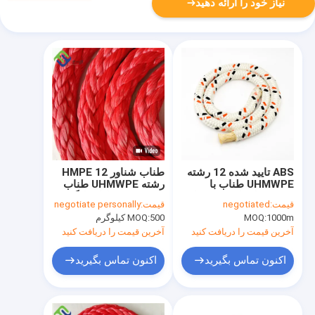
نیاز خود را ارائه دهید
ABS تایید شده 12 رشته
طناب شناور HMPE 12
UHMWPE طناب با
رشته UHMWPE طناب
پوشش پلی استر دو برابر
UHMWPE طناب لنگر
قیمت:
negotiated
قیمت:
negotiate personally
32mmx500m
1000m
MOQ:
500 کیلوگرم
MOQ:
آخرین قیمت را دریافت کنید
آخرین قیمت را دریافت کنید
اکنون تماس بگیرید
اکنون تماس بگیرید