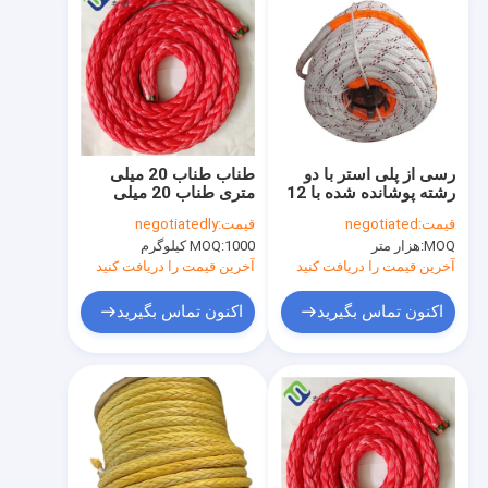
رسی از پلی استر با دو
طناب طناب 20 میلی
رشته پوشانده شده با 12
متری طناب 20 میلی
رشته UHMWPE
متری اسپکترا Spectra
قیمت:
negotiated
قیمت:
negotiatedly
32mmx220m برای
12 رشته UHMWPE
MOQ:
هزار متر
1000 کیلوگرم
MOQ:
مهندسی دریایی
آخرین قیمت را دریافت کنید
آخرین قیمت را دریافت کنید
اکنون تماس بگیرید
اکنون تماس بگیرید
خانه
محصولات
ویدیو