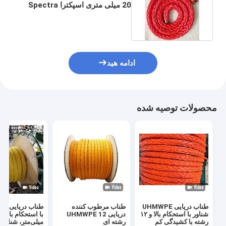
20 میلی متری اسپکترا Spectra
12 رشته UHMWPE
ادامه هید
محصولات توصیه شده
طناب دریایی UHMWPE
طناب مرطوب کننده
طناب 
شناور با استحکام بالا و ۱۲
دریایی UHMWPE 12
رشته با کشیدگی کم
رشته ای
میلی‌متر، شناور 