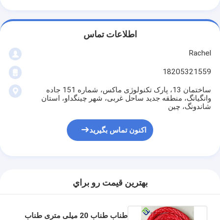
اطلاعات تماس
Rachel
18205321559
ساختمان 13، پارک تکنولوژی ماکس، شماره 151 جاده
وانگیانگ، منطقه جدید ساحل غربی، شهر چینگداو، استان
شاندونگ، چین
اکنون تماس بگیرید
بهترين قيمت رو براي
طناب طناب 20 میلی متری طناب