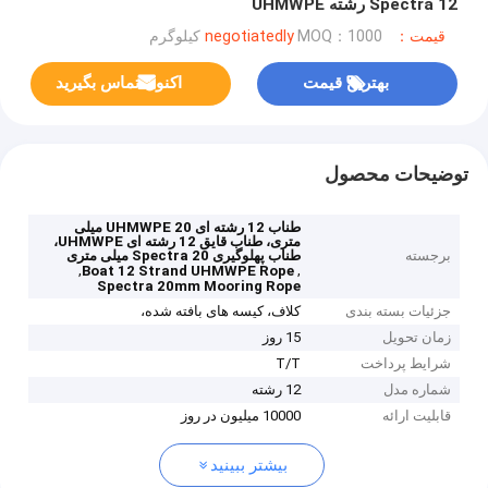
Spectra 12 رشته UHMWPE
قیمت：negotiatedly
MOQ：1000 کیلوگرم
بهترین قیمت
اکنون تماس بگیرید
توضیحات محصول
طناب 12 رشته ای UHMWPE 20 میلی
متری، طناب قایق 12 رشته ای UHMWPE،
برجسته
طناب پهلوگیری Spectra 20 میلی متری
,
,
Boat 12 Strand UHMWPE Rope
Spectra 20mm Mooring Rope
جزئیات بسته بندی
کلاف، کیسه های بافته شده،
زمان تحویل
15 روز
شرایط پرداخت
T/T
شماره مدل
12 رشته
قابلیت ارائه
10000 میلیون در روز
بیشتر ببینید