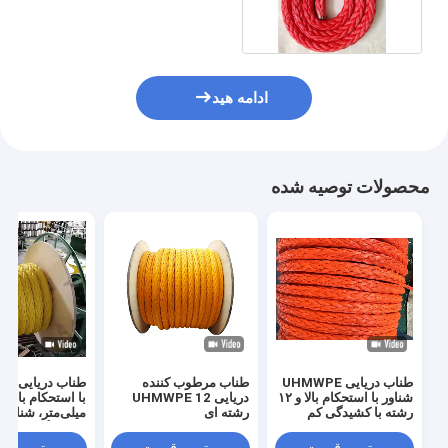
UHMWPE
ادامه هید
محصولات توصیه شده
طناب دریایی UHMWPE
طناب مرطوب کننده
طناب 
شناور با استحکام بالا و ۱۲
دریایی UHMWPE 12
رشته با کشیدگی کم
رشته ای
میلی‌متر، شناور 
برای لنگر انداخت
یدک‌کشی و فعالی