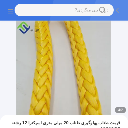
4
/
2
قیمت طناب پهلوگیری طناب 20 میلی متری اسپکترا 12 رشته