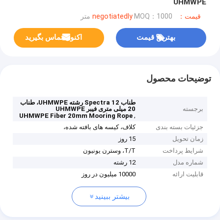
UHMWPE
قیمت：negotiatedly
MOQ：1000 متر
بهترین قیمت
اکنون تماس بگیرید
توضیحات محصول
طناب Spectra 12 رشته UHMWPE، طناب
برجسته
20 میلی متری فیبر UHMWPE
,
UHMWPE Fiber 20mm Mooring Rope
جزئیات بسته بندی
کلاف، کیسه های بافته شده،
زمان تحویل
15 روز
شرایط پرداخت
T/T، وسترن یونیون
شماره مدل
12 رشته
قابلیت ارائه
10000 میلیون در روز
بیشتر ببینید