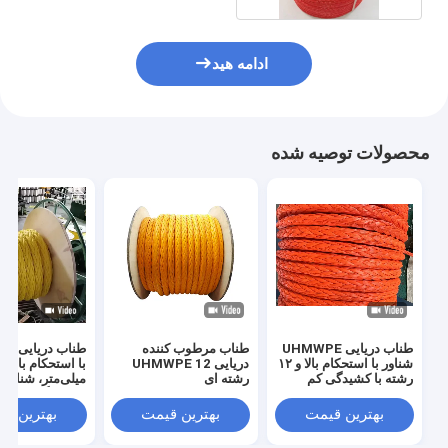
ادامه هید
محصولات توصیه شده
طناب دریایی UHMWPE
طناب مرطوب کننده
طناب 
شناور با استحکام بالا و ۱۲
دریایی UHMWPE 12
رشته با کشیدگی کم
رشته ای
میلی‌متر، شناور 
برای لنگر انداخت
یدک‌کشی و فعالی
بهترین قیمت
بهترین قیمت
بهترین ق
فراساحلی