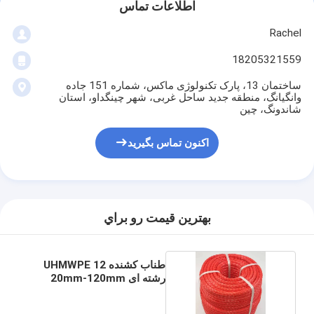
اطلاعات تماس
Rachel
18205321559
ساختمان 13، پارک تکنولوژی ماکس، شماره 151 جاده
وانگیانگ، منطقه جدید ساحل غربی، شهر چینگداو، استان
شاندونگ، چین
اکنون تماس بگیرید
بهترين قيمت رو براي
طناب کشنده UHMWPE 12
رشته ای 20mm-120mm
HMPE