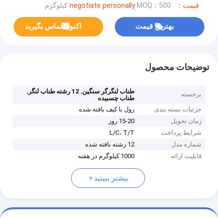
قیمت：negotiate personally
MOQ：500 کیلوگرم
بهترین قیمت
اکنون تماس بگیرید
توضیحات محصول
,
,
طناب لنگرگر سنگین
12 رشته طناب لنگر
برجسته
طناب چسبیده
جزئیات بسته بندی
رول با کیف بافته شده
زمان تحویل
15-20 روز
شرایط پرداخت
L/C، T/T
شماره مدل
12 رشته بافته شده
قابلیت ارائه
1000 کیلوگرم در هفته
بیشتر ببینید