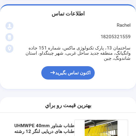
اطلاعات تماس
Rachel
18205321559
ساختمان 13، پارک تکنولوژی ماکس، شماره 151 جاده
وانگیانگ، منطقه جدید ساحل غربی، شهر چینگداو، استان
شاندونگ، چین
اکنون تماس بگیرید
بهترين قيمت رو براي
طناب شناور UHMWPE 40mm
طناب های دریایی لنگر 12 رشته