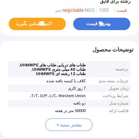
رشته برای قایق
قیمت：negotiable
MOQ：1000 متر
بهترین قیمت
اکنون تماس بگیرید
توضیحات محصول
,
طناب های دریایی طناب های UHMWPE
برجسته
,
طناب 40 میلی متری UHMWPE
طناب 12 رشته ای UHMWPE
جزئیات بسته بندی
کلاف با کیسه بافته شده
زمان تحویل
7 روز کاری
شرایط پرداخت
T/T، D/P، L/C، Western Union،
شماره مدل
دو بافته
قابلیت ارائه
50000 متر در هفته
بیشتر ببینید