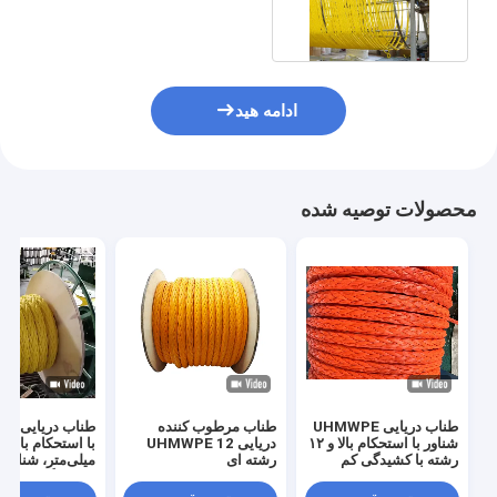
برای قایق
ادامه هید
محصولات توصیه شده
طناب دریایی UHMWPE
طناب مرطوب کننده
طناب 
شناور با استحکام بالا و ۱۲
دریایی UHMWPE 12
رشته با کشیدگی کم
رشته ای
میلی‌متر، شناور 
برای لنگر انداخت
یدک‌کشی و فعالی