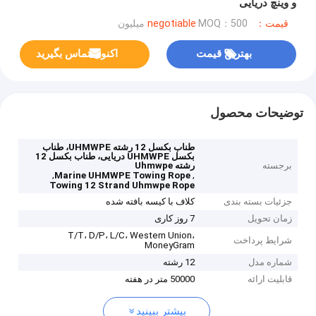
و وینچ دریایی
قیمت：negotiable
MOQ：500 میلیون
بهترین قیمت
اکنون تماس بگیرید
توضیحات محصول
طناب بکسل 12 رشته UHMWPE، طناب
بکسل UHMWPE دریایی، طناب بکسل 12
برجسته
رشته Uhmwpe
,
,
Marine UHMWPE Towing Rope
Towing 12 Strand Uhmwpe Rope
جزئیات بسته بندی
کلاف با کیسه بافته شده
زمان تحویل
7 روز کاری
T/T، D/P، L/C، Western Union،
شرایط پرداخت
MoneyGram
شماره مدل
12 رشته
قابلیت ارائه
50000 متر در هفته
بیشتر ببینید