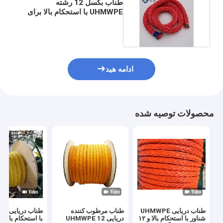
طناب بکسل 12 رشته
UHMWPE با استحکام بالا برای
پهلوگیری و وینچ دریایی
ادامه هید
محصولات توصیه شده
طناب دریایی UHMWPE
طناب مرطوب کننده
طناب 
شناور با استحکام بالا و ۱۲
دریایی UHMWPE 12