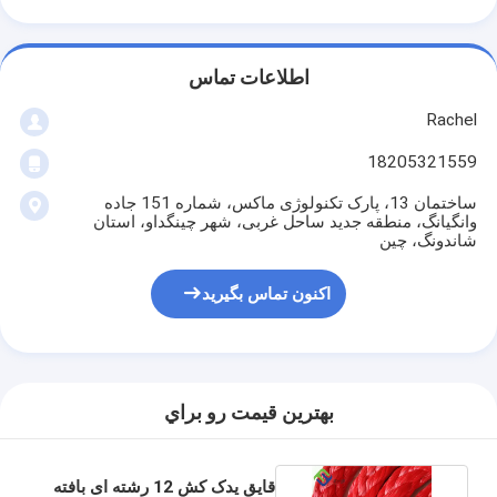
اطلاعات تماس
Rachel
18205321559
ساختمان 13، پارک تکنولوژی ماکس، شماره 151 جاده
وانگیانگ، منطقه جدید ساحل غربی، شهر چینگداو، استان
شاندونگ، چین
اکنون تماس بگیرید
بهترين قيمت رو براي
قایق یدک کش 12 رشته ای بافته