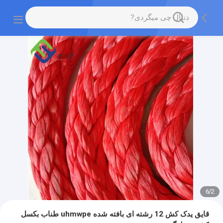
6
/
2
قایق یدک کش 12 رشته ای بافته شده uhmwpe طناب بکسل