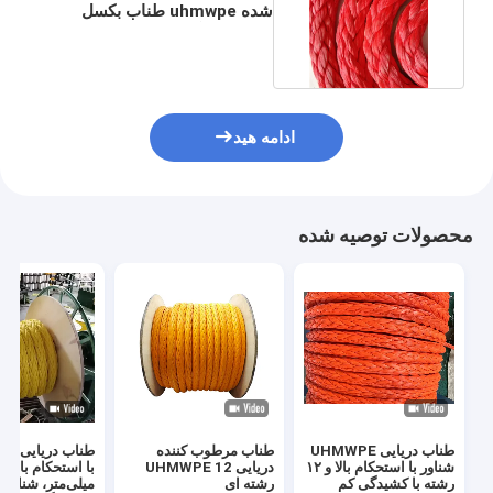
شده uhmwpe طناب بکسل
کشتی پهلوگیری
ادامه هید
محصولات توصیه شده
طناب دریایی UHMWPE
طناب مرطوب کننده
طناب 
شناور با استحکام بالا و ۱۲
دریایی UHMWPE 12
رشته با کشیدگی کم
رشته ای
میلی‌متر، شناور 