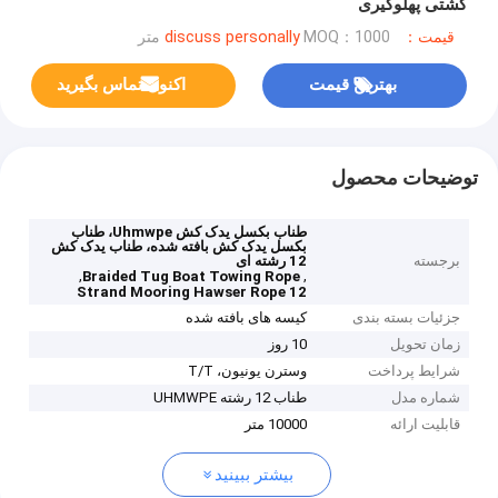
کشتی پهلوگیری
قیمت：discuss personally
MOQ：1000 متر
بهترین قیمت
اکنون تماس بگیرید
توضیحات محصول
طناب بکسل یدک کش Uhmwpe، طناب
بکسل یدک کش بافته شده، طناب یدک کش
برجسته
12 رشته ای
,
,
Braided Tug Boat Towing Rope
12 Strand Mooring Hawser Rope
جزئیات بسته بندی
کیسه های بافته شده
زمان تحویل
10 روز
شرایط پرداخت
وسترن یونیون، T/T
شماره مدل
طناب 12 رشته UHMWPE
قابلیت ارائه
10000 متر
بیشتر ببینید