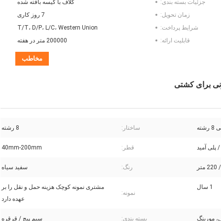
جزئیات بسته بندی:
کلاف با کیسه بافته شده
زمان تحویل:
7 روز کاری
شرایط پرداخت:
T/T، D/P، L/C، Western Union
قابلیت ارائه:
200000 متر در هفته
مخاطب
شته
ساختار:
8 رشته
/ پلی آمید
قطر:
40mm-200mm
رنگ:
سفید سیاه
1 سال
مشتری نمونه کوچک هزینه حمل و نقل را بر
نمونه:
عهده دارد
ی، مورینگ
بسته بندی:
سیم پیچ / قرقره