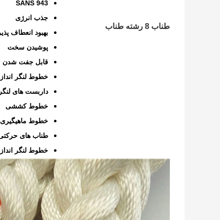
SANS 943
جذب انرژی
طناب 8 رشته طناب
بهبود انعطاف پذیر
پوشیدن سخت
قابل جفت شدن
خطوط لنگر انداز
داربست های لنگر
خطوط کششی
خطوط ماهیگیری
طناب های حرکتی
خطوط لنگر انداز