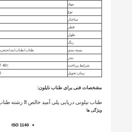
مواد
نوع
ساختار
قطر
طول
رنگ
بسته بندی
طناب/طناب/بند/حنجره دا
بندر
شرایط پرداخت
T/T 40٪ پیش پرداخت، تع
زمان تحویل
7-20 ر
مشخصات فنی برای طناب نایلون:
طناب نیلونی دریایی پلی آمید خالص 8 رشته طناب نیلونی برای کشتی
ویژگی ها
ISO 1140