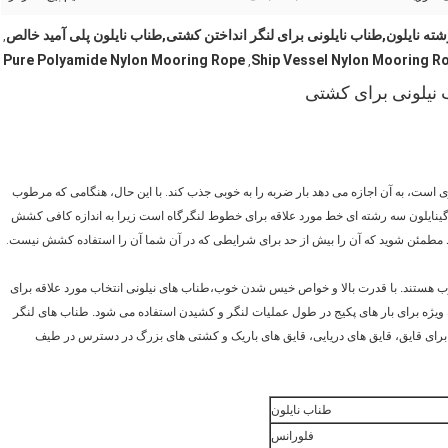
,
Pure Polyamide Nylon Mooring Rope
Ship Vessel Nylon Mooring R
,
 برای اندازه خود بسیار قوی است، به آن اجازه می دهد بار ضربه را به خوبی جذب کند. با این حال، هنگامی که مرطوب
 پليد و پوسيدگينایلون سه رشته ای خط مورد علاقه برای خطوط لنگرگاه است زیرا به اندازه کافی کشش
ط مطمئن شوید که آن را بیش از حد برای شرایطی که در آن شما آن را استفاده کشش نیست.
وب هستند. با قدرت بالا و خواص خیس شدن خوب،طناب های نیلونی انتخاب مورد علاقه برای
 ویژه برای بار های پکیج در طول عملیات لنگر و کشیدن استفاده می شود. طناب های لنگر
 برای قایق، قایق های دریایی، قایق های باریک و کشتی های بزرگ در دسترس در طیف
طناب نایلون
فلورانس