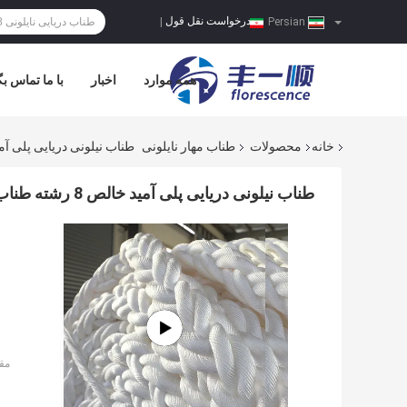
درخواست نقل قول
|
Persian
همه موارد
اخبار
با ما تماس بگ
خانه
محصولات
طناب مهار نایلونی
طناب نیلونی دریایی پلی آمید خالص 8 رشته طناب 
طناب نیلونی دریایی پلی آمید خالص 8 رشته طناب نیلونی برای کشتی
مق