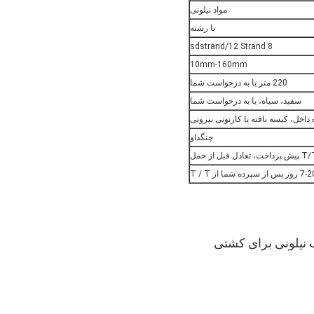
مواد نیلونی
با رشته
8 sdstrand/12 Strand
10mm-160mm
220 متر يا به درخواست شما
سفید، سیاه، یا به درخواست شما
خل، کیسه بافته یا کارتونی بیرونی
چنگداو
ادل قبل از حمل
وز پس از سپرده شما از T / T