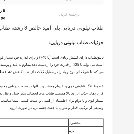
8 رشته نایلون,طناب نایلونی برای لنگر انداختن کشتی,طناب نایلون پلی آمید خالص
برجسته کردن:
ope
طناب نیلونی دریایی پلی آمید خالص 8 رشته طناب نیلونی برای کشتی
جزئیات طناب نیلونی دریایی:
نایلون
طناب دارای کشش زیادی است (تا 40٪) و
است می تواند تا 25٪ از قدرت خود را از دست دهد.مقاوم به
می کند تا شوک اثر موج و باد را در مقابل کلات های شما کاهش دهد.فق
خطوط لنگر نایلونی قوی و با دوام هستند و سالها در صنعت دریایی محب
کاربردهای جذب انرژی بالا هستند. طناب های انعطاف پذیر حمل و نقل به
بسیار قوی و با دوام برای اطمینان از ایمنی و امنیت کشتی شما.مناسب
وسیعی از ترکیب قطر و طول، با جفت چشم نرم در صورت لزوم.
محصول
برند