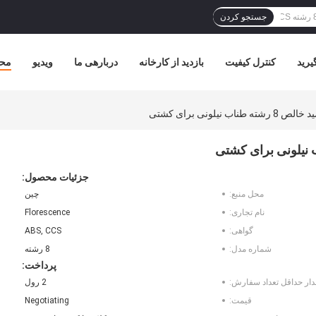
جستجو کردن
یرید
کنترل کیفیت
بازدید از کارخانه
دربارهی ما
ویدیو
مح
نیلونی برای کشتی
جزئیات محصول:
محل منبع:
چین
نام تجاری:
Florescence
گواهی:
ABS, CCS
شماره مدل:
8 رشته
پرداخت:
دار حداقل تعداد سفارش:
2 رول
قیمت:
Negotiating