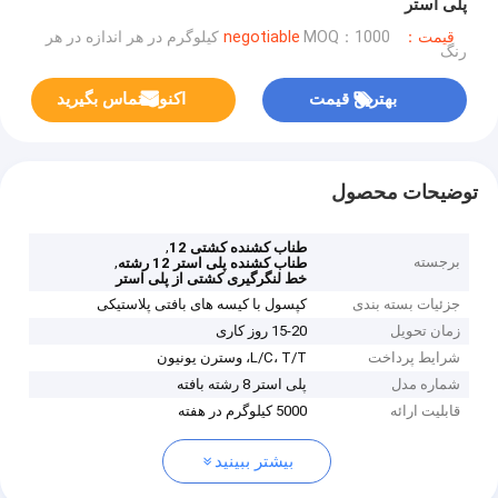
پلی استر
قیمت：negotiable
MOQ：1000 کیلوگرم در هر اندازه در هر
رنگ
بهترین قیمت
اکنون تماس بگیرید
توضیحات محصول
,
طناب کشنده کشتی 12
برجسته
,
طناب کشنده پلی استر 12 رشته
خط لنگرگیری کشتی از پلی استر
جزئیات بسته بندی
کپسول با کیسه های بافتی پلاستیکی
زمان تحویل
15-20 روز کاری
شرایط پرداخت
L/C، T/T، وسترن یونیون
شماره مدل
پلی استر 8 رشته بافته
قابلیت ارائه
5000 کیلوگرم در هفته
بیشتر ببینید