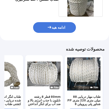
کشتی پلی استر
ادامه هید
محصولات توصیه شده
طناب مهار دریایی 88
80mm قطر 8 رشته
طناب لنگر انداخت
میلی متری 220 متری PP
نایلون با جذب انرژی بالا و
شده دریایی طنا
شناور پلی پروپیلن 8
ضد آب برای لنگر انداختن
رشته
دریایی
رشته 220 م