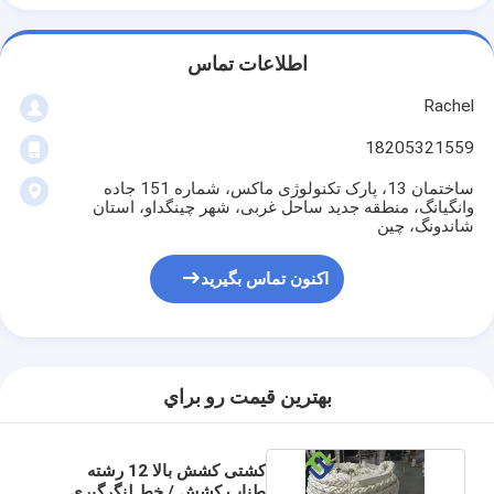
اطلاعات تماس
Rachel
18205321559
ساختمان 13، پارک تکنولوژی ماکس، شماره 151 جاده
وانگیانگ، منطقه جدید ساحل غربی، شهر چینگداو، استان
شاندونگ، چین
اکنون تماس بگیرید
بهترين قيمت رو براي
کشتی کشش بالا 12 رشته
طناب کشش / خط لنگرگیری