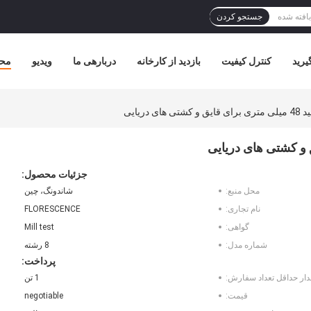
جستجو کردن
یرید
کنترل کیفیت
بازدید از کارخانه
دربارهی ما
ویدیو
مح
دریایی
جزئیات محصول:
محل منبع:
شاندونگ، چین
نام تجاری:
FLORESCENCE
گواهی:
Mill test
شماره مدل:
8 رشته
پرداخت:
دار حداقل تعداد سفارش:
1 تن
قیمت:
negotiable