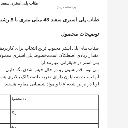
طناب پلی استری سفید 8 رشته ای,طناب پلی استر دریایی 48 میلی متری,قایق 8 رشته طناب پلی استر
برجسته کردن:
طناب پلی استری سفید 48 میلی متری با 8 رشته که برای قایق های دریایی و کشتی ها استفاده می شود
توضیحات محصول
طناب های پلی استر محبوب ترین انتخاب برای کاربرده
مقدار زیادی اصطکاک است.خطوط پلی استری معمولا بر
پلی استر در قایقرانی عبارتند از:
مي تونن قدرتشون رو در حال خيس شدن نگه دارن
آنها نسبت به نایلون دارای ضریب اصطکاک بالاتری هست
اونا در برابر اشعه UV و مواد شیمیایی مقاوم هستند
نام محصول
رنگ
مواد