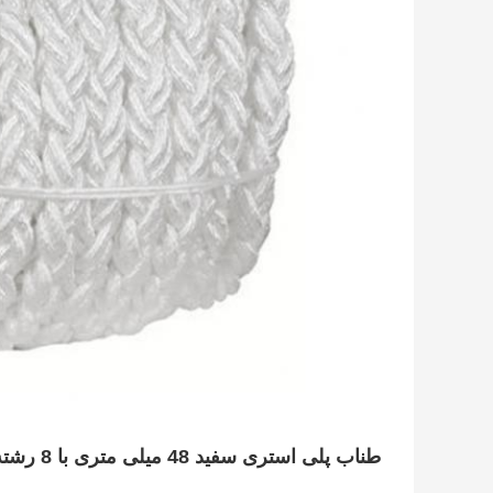
طناب پلی استری سفید 48 میلی متری با 8 رشته که برای قایق های دریایی و کشتی ها استفاده می شود