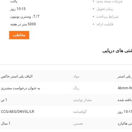
جزئیات بسته بندی:
پالت
زمان تحویل:
10-15 روز
شرایط پرداخت:
T/T، وسترن یونیون
قابلیت ارائه:
5000 متر در هفته
مخاطب
پلی استر
مواد:
الیاف پلی استر خالص
46mm-
رنگ:
به عنوان درخواست مشتری
مقدار تولیدی:
1 تن
10-1 روز
گواهینامه:
CCS/ABS/DNVGL/LR
ی هالیارد
تضمین:
1 سال