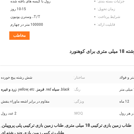
جزئیات بسته بندی:
رول با کیسه های بافته شده
زمان تحویل:
10-15 روز
شرایط پرداخت:
T/T، وسترن یونیون
قابلیت ارائه:
100000 متر در چهارم
مخاطب
ر و فولاد
ساختار:
شش رشته پیچ خورده
ر
رنگ:
black.
سیاه
red.
قرمز.
yellow, etc.
زرد و غیره
12 ماه
ویژگی:
مقاوم در برابر اشعه ماوراء بنفش
MOQ:
2 عدد رول
طناب زمین بازی ترکیبی 18 میلی متری
طناب زمین بازی ترکیبی پلی پروپیلن
,
,
طناب ترکیبی زمین بازی چند رشته ای