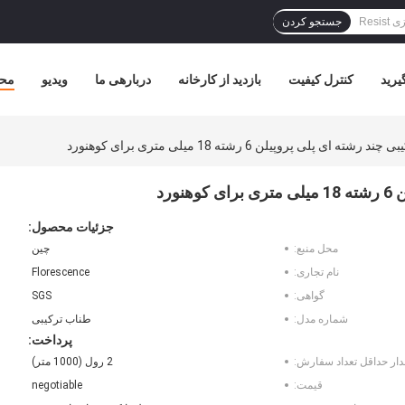
جستجو کردن
یرید
کنترل کیفیت
بازدید از کارخانه
دربارهی ما
ویدیو
مح
ی پلی پروپیلن 6 رشته 18 میلی متری برای کوهنورد
ورد
جزئیات محصول:
محل منبع:
چین
نام تجاری:
Florescence
گواهی:
SGS
شماره مدل:
طناب ترکیبی
پرداخت:
دار حداقل تعداد سفارش:
2 رول (1000 متر)
قیمت:
negotiable