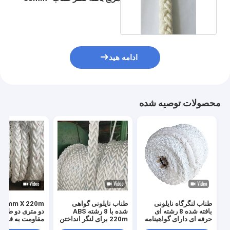
200mm
ادامه هید
محصولات توصیه شده
طناب لنگرگاه نایلونی
طناب نایلونی گواهی
بافته شده 8 رشته ای
شده با 8 رشته ABS
دو متری دو طر
حرفه ای دارای گواهینامه
220m برای لنگر انداختن
مقاومت به قارچ
ABS طناب دریایی
و کشیدن دریایی