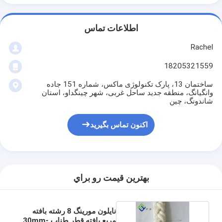
اطلاعات تماس
Rachel
18205321559
ساختمان 13، پارک تکنولوژی ماکس، شماره 151 جاده
وانگیانگ، منطقه جدید ساحل غربی، شهر چینگداو، استان
شاندونگ، چین
اکنون تماس بگیرید
بهترين قيمت رو براي
نایلون مورینگ 8 رشته بافته
مربع بافته قطر طناب 30mm-