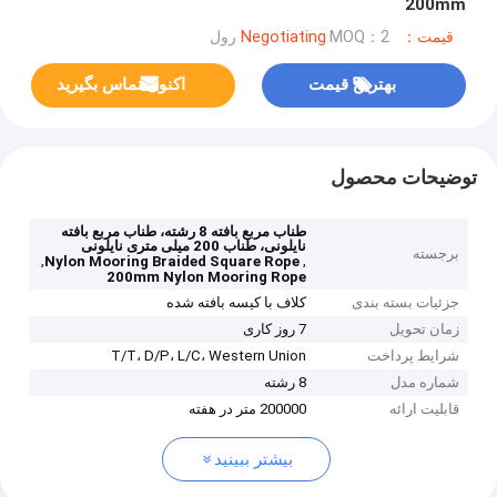
200mm
قیمت：Negotiating
MOQ：2 رول
بهترین قیمت
اکنون تماس بگیرید
توضیحات محصول
طناب مربع بافته 8 رشته، طناب مربع بافته
نایلونی، طناب 200 میلی متری نایلونی
برجسته
,
,
Nylon Mooring Braided Square Rope
200mm Nylon Mooring Rope
جزئیات بسته بندی
کلاف با کیسه بافته شده
زمان تحویل
7 روز کاری
شرایط پرداخت
T/T، D/P، L/C، Western Union
شماره مدل
8 رشته
قابلیت ارائه
200000 متر در هفته
بیشتر ببینید