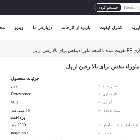
جستجو کردن
یرید
کنترل کیفیت
بازدید از کارخانه
دربارهی ما
ویدیو
مح
ا رفتن از پل
جزئیات محصول:
محل منبع:
چین
نام تجاری:
Florescence
گواهی:
SGS
شماره مدل:
16 میلی متر
پرداخت:
دار حداقل تعداد سفارش:
1000 متر
قیمت:
negotiable