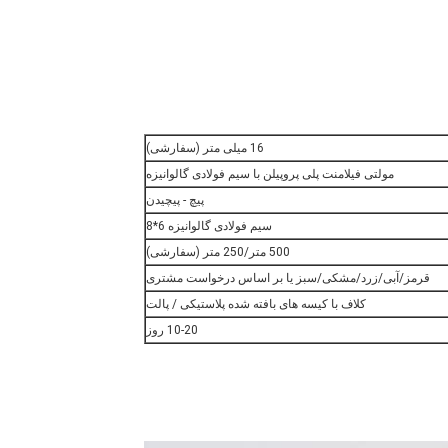
16 میلی متر (سفارشی)
مولتی فیلامنت پلی پروپیلن با سیم فولادی گالوانیزه
پیچ - پیچیدن
سیم فولادی گالوانیزه 6*8
500 متر/250 متر (سفارشی)
قرمز/آبی/زرد/مشکی/سبز یا بر اساس درخواست مشتری
کلاف با کیسه های بافته شده پلاستیکی / پالت
10-20 روز