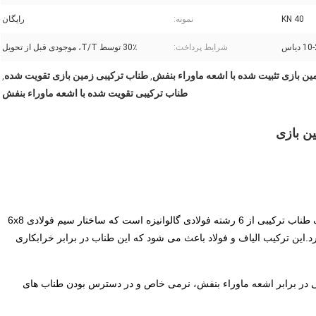
40 KN
نمونه:
رایگان
1 دیاس
شرایط پرداخت:
30٪ توسط T/T، موجودی قبل از تحویل
ین بازی تثبیت شده با اشعه ماوراء بنفش
طناب ترکیبی زمین بازی تقویت شده
,
,
طناب ترکیبی تقویت شده با اشعه ماوراء بنفش
طناب مخصوص زمین بازی طراحی و تولید شده است.این یک طناب ترکیبی از 6 رشته فولادی گالوانیزه است که ساختار سیم فولادی 6x8
رد.این ترکیب الیاف و فولاد باعث می شود که این طناب در برابر خرابکاری
لی در برابر اشعه ماوراء بنفش، نرمی خاص و در دسترس بودن طناب های