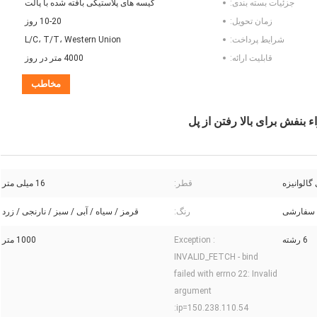
جزئیات بسته بندی:
کیسه های پلاستیکی بافته شده با پالت
زمان تحویل:
10-20 روز
شرایط پرداخت:
L/C، T/T، Western Union
قابلیت ارائه:
4000 متر در روز
مخاطب
قطر:
16 میلی متر
رنگ:
قرمز / سیاه / آبی / سبز / نارنجی / زرد
6 رشته
Exception :
1000 متر
INVALID_FETCH - bind
failed with errno 22: Invalid
argument
ip=150.238.110.54: