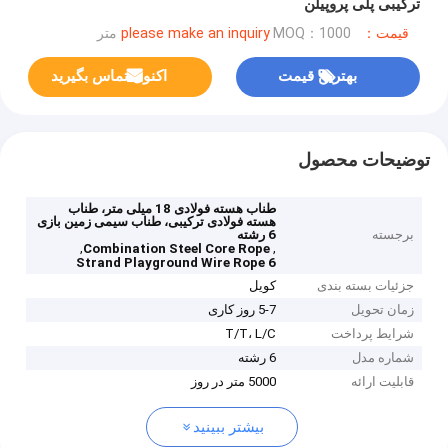
ترکیبی پلی پروپیلن
قیمت：please make an inquiry
MOQ：1000 متر
بهترین قیمت
اکنون تماس بگیرید
توضیحات محصول
طناب هسته فولادی 18 میلی متر، طناب
هسته فولادی ترکیبی، طناب سیمی زمین بازی
برجسته
6 رشته
,
,
Combination Steel Core Rope
6 Strand Playground Wire Rope
جزئیات بسته بندی
کویل
زمان تحویل
5-7 روز کاری
شرایط پرداخت
T/T، L/C
شماره مدل
6 رشته
قابلیت ارائه
5000 متر در روز
بیشتر ببینید